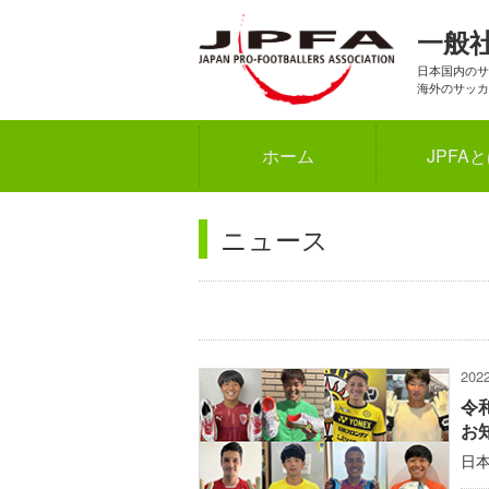
一般
日本国内のサ
海外のサッカ
ホーム
JPFA
ニュース
202
令
お
日