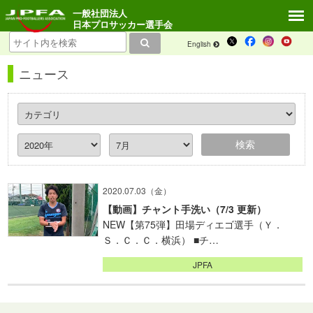
一般社団法人
日本プロサッカー選手会
English
ニュース
2020.07.03（金）
【動画】チャント手洗い（7/3 更新）
NEW【第75弾】田場ディエゴ選手（Ｙ．
Ｓ．Ｃ．Ｃ．横浜） ■チ…
JPFA