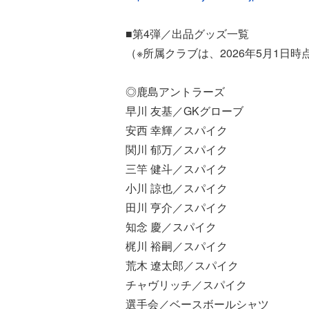
■第4弾／出品グッズ一覧
（※所属クラブは、2026年5月1日時
◎鹿島アントラーズ
早川 友基／GKグローブ
安西 幸輝／スパイク
関川 郁万／スパイク
三竿 健斗／スパイク
小川 諒也／スパイク
田川 亨介／スパイク
知念 慶／スパイク
梶川 裕嗣／スパイク
荒木 遼太郎／スパイク
チャヴリッチ／スパイク
選手会／ベースボールシャツ