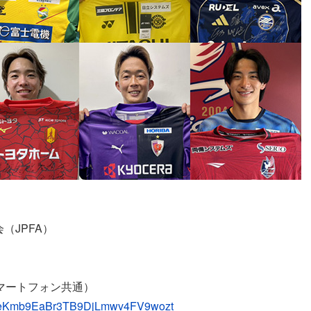
（JPFA）
スマートフォン共通）
er/D9eKmb9EaBr3TB9DjLmwv4FV9wozt