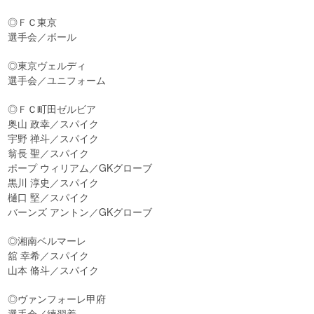
◎ＦＣ東京
選手会／ボール
◎東京ヴェルディ
選手会／ユニフォーム
◎ＦＣ町田ゼルビア
奥山 政幸／スパイク
宇野 禅斗／スパイク
翁長 聖／スパイク
ポープ ウィリアム／GKグローブ
黒川 淳史／スパイク
樋口 堅／スパイク
バーンズ アントン／GKグローブ
◎湘南ベルマーレ
舘 幸希／スパイク
山本 脩斗／スパイク
◎ヴァンフォーレ甲府
選手会／練習着