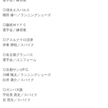
◎清水エスパルス
権田 修一／ランニングシューズ
◎藤枝ＭＹＦＣ
選手会／練習着
◎アスルクラロ沼津
伊東 輝悦／スパイク
◎名古屋グランパス
選手会／ユニフォーム
◎京都サンガF.C.
川﨑 颯太／ランニングシューズ
白井 康介／スパイク
◎ガンバ大阪
宇佐美 貴史／スパイク
谷 晃生／スパイク