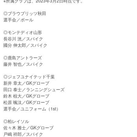
※所属クラブは、2023年3月2日時点です。
◎ブラウブリッツ秋田
選手会／ボール
◎モンテディオ山形
長谷川 洸／スパイク
國分 伸太郎／スパイク
◎鹿島アントラーズ
藤井 智也／スパイク
◎ジェフユナイテッド千葉
新井 章太／GKグローブ
田口 泰士／ランニングシューズ
鈴木 椋大／GKグローブ
松原 颯汰／GKグローブ
選手会／ユニフォーム（1st）
◎柏レイソル
佐々木 雅士／GKグローブ
戸嶋 祥郎／スパイク