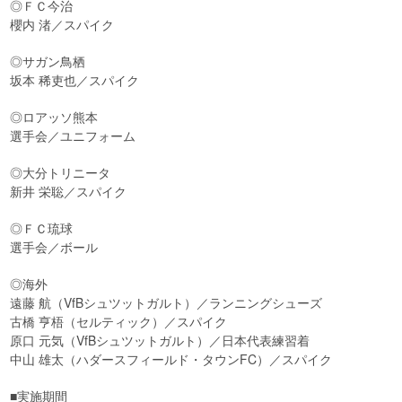
◎ＦＣ今治
櫻内 渚／スパイク
◎サガン鳥栖
坂本 稀吏也／スパイク
◎ロアッソ熊本
選手会／ユニフォーム
◎大分トリニータ
新井 栄聡／スパイク
◎ＦＣ琉球
選手会／ボール
◎海外
遠藤 航（VfBシュツットガルト）／ランニングシューズ
古橋 亨梧（セルティック）／スパイク
原口 元気（VfBシュツットガルト）／日本代表練習着
中山 雄太（ハダースフィールド・タウンFC）／スパイク
■実施期間