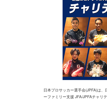
日本プロサッカー選手会(JPFA)は
ーファミリー支援 JFA/JPFAチ