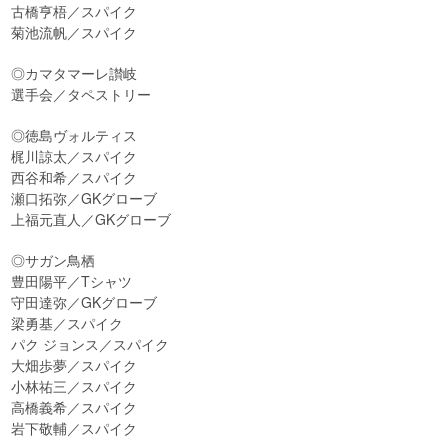
古橋亨梧／スパイク
菊池流帆／スパイク
◎カマタマーレ讃岐
選手会／タペストリー
◎徳島ヴォルティス
梶川諒太／スパイク
西谷和希／スパイク
瀬口拓弥／GKグローブ
上福元直人／GKグローブ
◎サガン鳥栖
豊田陽平／Tシャツ
守田達弥／GKグローブ
梁勇基／スパイク
パク ジョンス／スパイク
大畑歩夢／スパイク
小林祐三／スパイク
高橋義希／スパイク
岩下敬輔／スパイク