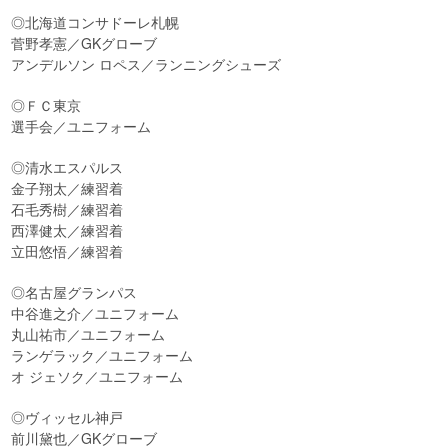
◎北海道コンサドーレ札幌
菅野孝憲／GKグローブ
アンデルソン ロペス／ランニングシューズ
◎ＦＣ東京
選手会／ユニフォーム
◎清水エスパルス
金子翔太／練習着
石毛秀樹／練習着
西澤健太／練習着
立田悠悟／練習着
◎名古屋グランパス
中谷進之介／ユニフォーム
丸山祐市／ユニフォーム
ランゲラック／ユニフォーム
オ ジェソク／ユニフォーム
◎ヴィッセル神戸
前川黛也／GKグローブ