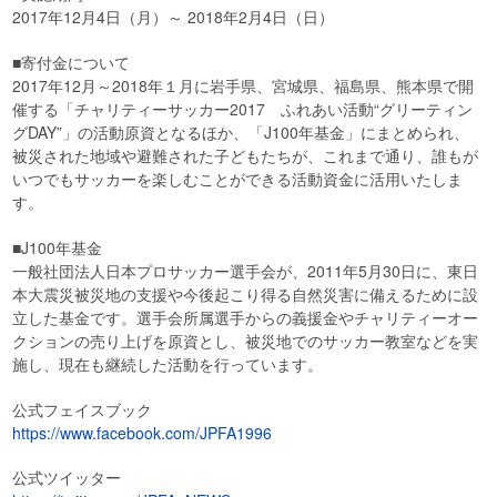
2017年12月4日（月）～ 2018年2月4日（日）
■寄付金について
2017年12月～2018年１月に岩手県、宮城県、福島県、熊本県で開
催する「チャリティーサッカー2017 ふれあい活動“グリーティン
グDAY”」の活動原資となるほか、「J100年基金」にまとめられ、
被災された地域や避難された子どもたちが、これまで通り、誰もが
いつでもサッカーを楽しむことができる活動資金に活用いたしま
す。
■J100年基金
一般社団法人日本プロサッカー選手会が、2011年5月30日に、東日
本大震災被災地の支援や今後起こり得る自然災害に備えるために設
立した基金です。選手会所属選手からの義援金やチャリティーオー
クションの売り上げを原資とし、被災地でのサッカー教室などを実
施し、現在も継続した活動を行っています。
公式フェイスブック
https://www.facebook.com/JPFA1996
公式ツイッター