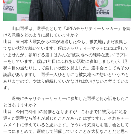
——山口選手は、選手会として『JPFAチャリティーサッカー』を続
ける意義をどのように感じていますか？
山口
東日本大震災から3年が経過した今も、被災地はまだ復興し
てない状況が続いています。僕はチャリティーマッチには出場して
いませんが、参加する選手はみんな“被災地への純粋な想い”でプレ
ーをしています。僕は1年目にふれあい活動に参加しましたが、現
状を目の当たりにして厳しい状況を見ました。選手会としてもその
認識がありますし、選手一人ひとりにも被災地への想いというのも
ありますので、やはり継続していかなければいけないと考えていま
す。
——過去にチャリティーサッカーに参加した選手と何か話をしたこ
とはありますか？
山口
今回で3回目の開催となりますが、これまでに被災地に足を
運んだ選手なら誰もが感じたことがあったはずですし、それをチー
ムメイトに伝えていると思います。そういう気持ちを選手会として
一つにまとめて、継続して開催していくことが大切なことだと思っ