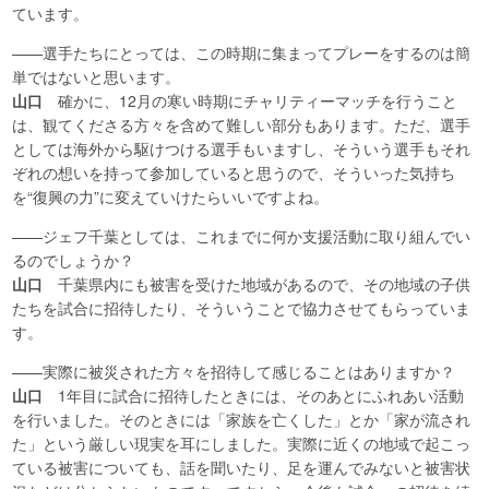
ています。
——選手たちにとっては、この時期に集まってプレーをするのは簡
単ではないと思います。
山口
確かに、12月の寒い時期にチャリティーマッチを行うこと
は、観てくださる方々を含めて難しい部分もあります。ただ、選手
としては海外から駆けつける選手もいますし、そういう選手もそれ
ぞれの想いを持って参加していると思うので、そういった気持ち
を“復興の力”に変えていけたらいいですよね。
——ジェフ千葉としては、これまでに何か支援活動に取り組んでい
るのでしょうか？
山口
千葉県内にも被害を受けた地域があるので、その地域の子供
たちを試合に招待したり、そういうことで協力させてもらっていま
す。
——実際に被災された方々を招待して感じることはありますか？
山口
1年目に試合に招待したときには、そのあとにふれあい活動
を行いました。そのときには「家族を亡くした」とか「家が流され
た」という厳しい現実を耳にしました。実際に近くの地域で起こっ
ている被害についても、話を聞いたり、足を運んでみないと被害状