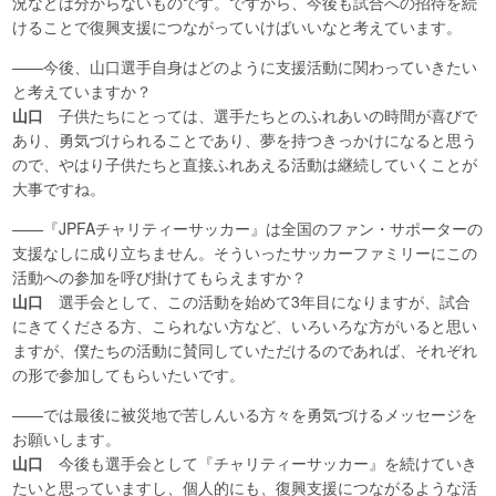
況などは分からないものです。ですから、今後も試合への招待を続
けることで復興支援につながっていけばいいなと考えています。
——今後、山口選手自身はどのように支援活動に関わっていきたい
と考えていますか？
山口
子供たちにとっては、選手たちとのふれあいの時間が喜びで
あり、勇気づけられることであり、夢を持つきっかけになると思う
ので、やはり子供たちと直接ふれあえる活動は継続していくことが
大事ですね。
——『JPFAチャリティーサッカー』は全国のファン・サポーターの
支援なしに成り立ちません。そういったサッカーファミリーにこの
活動への参加を呼び掛けてもらえますか？
山口
選手会として、この活動を始めて3年目になりますが、試合
にきてくださる方、こられない方など、いろいろな方がいると思い
ますが、僕たちの活動に賛同していただけるのであれば、それぞれ
の形で参加してもらいたいです。
——では最後に被災地で苦しんいる方々を勇気づけるメッセージを
お願いします。
山口
今後も選手会として『チャリティーサッカー』を続けていき
たいと思っていますし、個人的にも、復興支援につながるような活