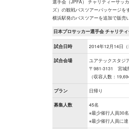
選手会（JPFA） チャリティーサッカ
ズ）の観戦バスツアーパッケージをす
横浜駅発のバスツアーを追加で販売
日本プロサッカー選手会 チャリティー
試合日時
2014年12月14日
試合会場
ユアテックスタジ
〒981-3131 宮
（収容人数：19,6
プラン
日帰り
募集人数
45名
※最少催行人員30名
※最少催行人員に