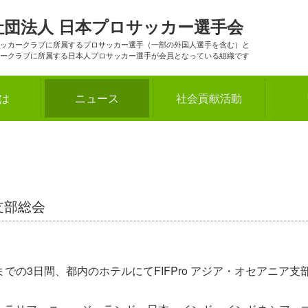
社団法人
日本プロサッカー選手会
ッカークラブに所属するプロサッカー選手（一部の外国人選手を含む）と
ークラブに所属する日本人プロサッカー選手が会員となっている組織です
とは
ニュース
社会貢献活動
ア支部総会
）までの3日間、都内のホテルにてFIFPro アジア・オセアニア支