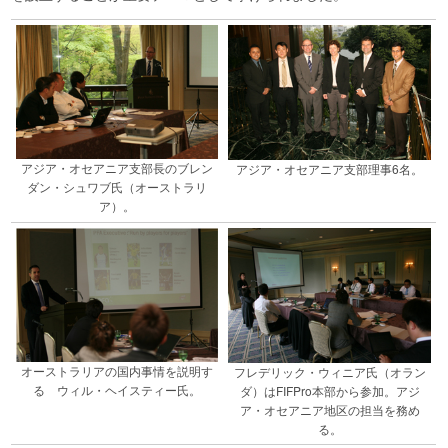
アジア・オセアニア支部長のブレン
アジア・オセアニア支部理事6名。
ダン・シュワブ氏（オーストラリ
ア）。
オーストラリアの国内事情を説明す
フレデリック・ウィニア氏（オラン
る ウィル・ヘイスティー氏。
ダ）はFIFPro本部から参加。アジ
ア・オセアニア地区の担当を務め
る。