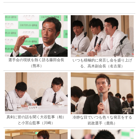
選手会の現状を熱く語る藤田会長
いつも積極的に発言し会を盛り上げ
（熊本）
る、高木副会長（名古屋）
真剣に皆の話を聞く大谷監事（柏）
冷静な目でいつも色々な発言をする
と小宮山監事（川崎）
岩政選手（鹿島）