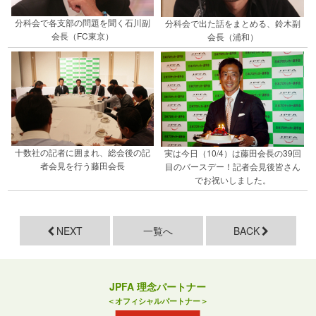
分科会で各支部の問題を聞く石川副
分科会で出た話をまとめる、鈴木副
会長（FC東京）
会長（浦和）
十数社の記者に囲まれ、総会後の記
実は今日（10/4）は藤田会長の39回
者会見を行う藤田会長
目のバースデー！記者会見後皆さん
でお祝いしました。
NEXT
一覧へ
BACK
JPFA 理念パートナー
＜オフィシャルパートナー＞