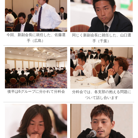
今回、新副会長に就任した、佐藤選
同じく新副会長に就任した、山口選
手（広島）
手（千葉）
後半は6グループに分かれて分科会
分科会では、各支部の抱える問題に
ついて話し合います