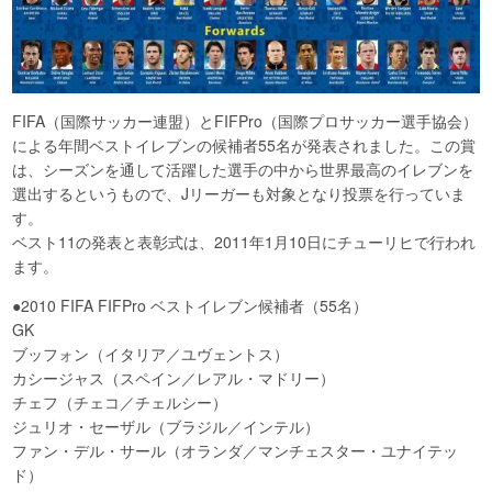
FIFA（国際サッカー連盟）とFIFPro（国際プロサッカー選手協会）
による年間ベストイレブンの候補者55名が発表されました。この賞
は、シーズンを通して活躍した選手の中から世界最高のイレブンを
選出するというもので、Jリーガーも対象となり投票を行っていま
す。
ベスト11の発表と表彰式は、2011年1月10日にチューリヒで行われ
ます。
●2010 FIFA FIFPro ベストイレブン候補者（55名）
GK
ブッフォン（イタリア／ユヴェントス）
カシージャス（スペイン／レアル・マドリー）
チェフ（チェコ／チェルシー）
ジュリオ・セーザル（ブラジル／インテル）
ファン・デル・サール（オランダ／マンチェスター・ユナイテッ
ド）