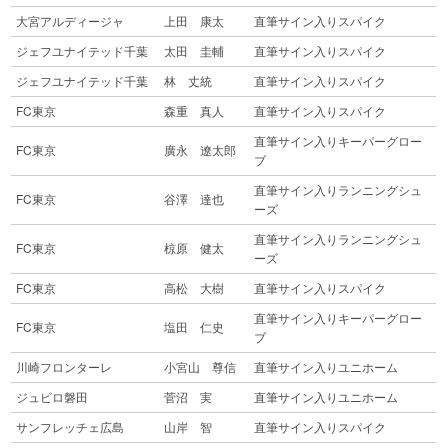
大宮アルディージャ
上田 康太
直筆サイン入りスパイク
ジェフユナイテッド千葉
太田 圭輔
直筆サイン入りスパイク
ジェフユナイテッド千葉
林 丈統
直筆サイン入りスパイク
FC東京
森重 真人
直筆サイン入りスパイク
直筆サイン入りキーパーグロー
FC東京
廣永 遼太郎
ブ
直筆サイン入りランニングシュ
FC東京
谷澤 達也
ーズ
直筆サイン入りランニングシュ
FC東京
椋原 健太
ーズ
FC東京
高松 大樹
直筆サイン入りスパイク
直筆サイン入りキーパーグロー
FC東京
塩田 仁史
ブ
川崎フロンターレ
小宮山 尊信
直筆サイン入りユニホーム
ジュビロ磐田
菅沼 実
直筆サイン入りユニホーム
サンフレッチェ広島
山岸 智
直筆サイン入りスパイク