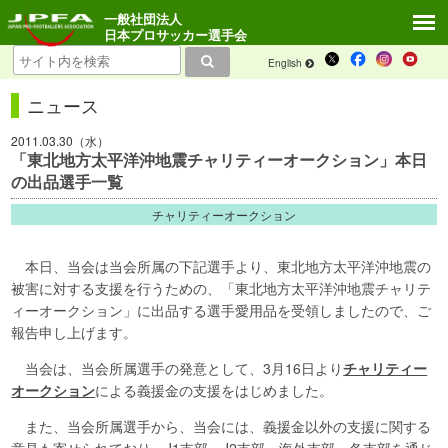
一般社団法人
日本プロサッカー選手会
English
ニュース
2011.03.30（水）
「東北地方太平洋沖地震チャリティーオークション」本日
の出品選手一覧
チャリティーオークション
本日、当会は当会所属の下記選手より、東北地方太平洋沖地震の
被害に対する支援を行うための、「東北地方太平洋沖地震チャリテ
ィーオークション」に出品する選手愛用品を受領しましたので、ご
報告申し上げます。
当会は、当会所属選手の発意として、3月16日より
チャリティー
オークション
による義援金の支援をはじめました。
また、当会所属選手から、当会には、義援金以外の支援に関する
意見も寄せられており、J1支部、J2支部、海外支部、各支部を通じ