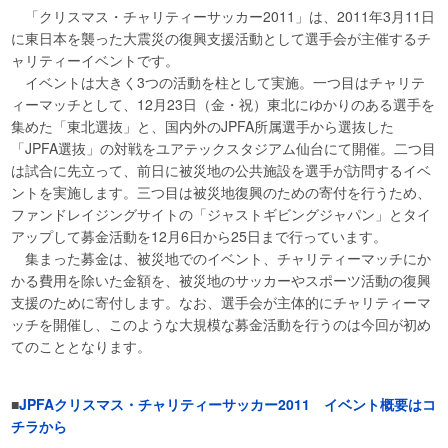
「クリスマス・チャリティーサッカー2011」は、2011年3月11日
に東日本を襲った大震災の復興支援活動として選手会が主催するチ
ャリティーイベントです。
イベントは大きく3つの活動を柱として実施。一つ目はチャリテ
ィーマッチとして、12月23日（金・祝）東北にゆかりのある選手を
集めた「東北選抜」と、国内外のJPFA所属選手から選抜した
「JPFA選抜」の対戦をユアテックスタジアム仙台にて開催。二つ目
は試合に先立って、前日に被災地の公共施設を選手が訪問するイベ
ントを実施します。三つ目は被災地復興のための寄付を行うため、
ファンドレイジングサイトの「ジャストギビングジャパン」とタイ
アップして募金活動を12月6日から25日まで行っています。
集まった募金は、被災地でのイベント、チャリティーマッチにか
かる費用を除いた金額を、被災地のサッカーやスポーツ活動の復興
支援のために寄付します。なお、選手会が主体的にチャリティーマ
ッチを開催し、このような大規模な募金活動を行うのは今回が初め
てのこととなります。
■
JPFAクリスマス・チャリティーサッカー2011 イベント概要はコ
チラから