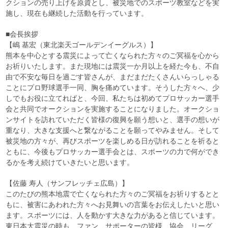
クションの売り上げを原資とし、被災地でのスポーツ教室などを実
施し、現在も継続した活動を行っています。
■会長挨拶
【嶋 基宏（東北楽天ゴールデンイーグルス）】
熊本を中心とする震災によって亡くなられた方々のご冥福を心から
お祈りいたします。また現地には震災一か月以上を経た今も、不自
由で不安な毎日を過ごす皆さんが、まだまだたくさんいらっしゃる
ことにプロ野球選手一同、胸を痛めています。そうした方々へ、少
しでもお役に立てればと、今回、私たちは初めてプロサッカー選手
会と共同でオークションを実施することになりました。オークショ
ンサイトを訪れていただく皆様の復興を願う想いと、選手の想いが
重なり、大きな支援へと繋ながることを願ってやみません。そして
被災地の方々が、再びスポーツを楽しめる日が訪れることを祈ると
ともに、今後もプロサッカー選手会とは、スポーツの力で何ができ
るかを考え続けていきたいと思います。
【佐藤 寿人（サンフレッチェ広島）】
このたびの熊本地震で亡くなられた方々のご冥福をお祈りするとと
もに、被害にあわれた方々へお見舞いの言葉をお伝えしたいと思い
ます。スポーツには、人を動かす大きな力があると信じています。
東日本大震災の時も、ファン、サポーターの皆様、協会、リーグ、