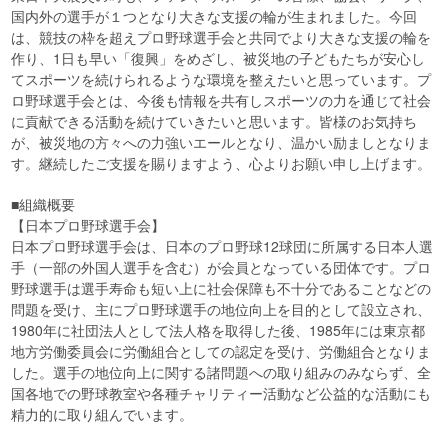
国内外の選手が１つとなり大きな支援の輪が生まれました。今回
は、競技の枠を超えプロ野球選手会と共同でより大きな支援の輪を
作り、1日も早い「復興」をめざし、被災地の子どもたちが安心し
てスポーツを続けられるような環境を整えたいと思っています。プ
ロ野球選手会とは、今後も情報を共有しスポーツの力を通じて社会
に貢献できる活動を続けていきたいと思います。皆様のお気持ち
が、被災地の方々への力強いエールとなり、温かい励ましとなりま
す。継続したご支援を賜りますよう、心よりお願い申し上げます。
■組織概要
【日本プロ野球選手会】
日本プロ野球選手会は、日本のプロ野球12球団に所属する日本人選
手（一部の外国人選手を含む）が会員となっている団体です。プロ
野球選手は選手寿命も短い上に社会保障も不十分であることなどの
問題を受け、主にプロ野球選手の地位向上を目的として設立され、
1980年に社団法人として法人格を取得した後、1985年には東京都
地方労働委員会に労働組合としての認定を受け、労働組合となりま
した。選手の地位向上に関する諸問題への取り組みのみならず、全
国各地での野球教室や各種チャリティー活動など公益的な活動にも
精力的に取り組んでいます。