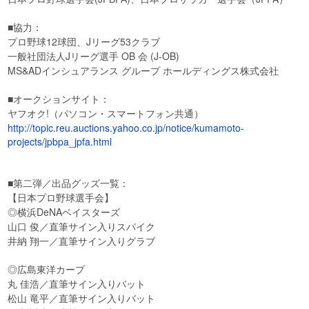
■協力：
プロ野球12球団、Jリーグ53クラブ
一般社団法人Jリーグ選手 OB 会 (J-OB)
MS&ADインシュアランス グループ ホールディングス株式会社
■オークションサイト：
ヤフオク!（パソコン・スマートフォン共通）
http://topic.reu.auctions.yahoo.co.jp/notice/kumamoto-
projects/jpbpa_jpfa.html
■第二弾／出品グッズ一覧：
【日本プロ野球選手会】
◎横浜DeNAベイスターズ
山口 俊／直筆サイン入りスパイク
井納 翔一／直筆サイン入りグラブ
◎広島東洋カープ
丸 佳浩／直筆サイン入りバット
松山 竜平／直筆サイン入りバット