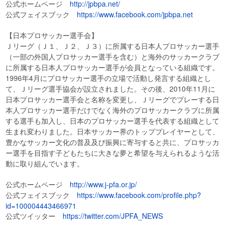
公式ホームページ
http://jpbpa.net/
公式フェイスブック
https://www.facebook.com/jpbpa.net
【日本プロサッカー選手会】
Ｊリーグ（Ｊ１、Ｊ２、Ｊ３）に所属する日本人プロサッカー選手
（一部の外国人プロサッカー選手を含む）と海外のサッカークラブ
に所属する日本人プロサッカー選手が会員となっている組織です。
1996年4月にプロサッカー選手の立場で活動し発言する組織とし
て、Ｊリーグ選手協会が設立されました。その後、2010年11月に
日本プロサッカー選手会と名称を変更し、Ｊリーグでプレーする日
本人プロサッカー選手だけでなく海外のプロサッカークラブに所属
する選手も加入し、日本のプロサッカー選手を代表する組織として
生まれ変わりました。日本サッカー界のトッププレイヤーとして、
豊かなサッカー文化の普及及び振興に寄与すると共に、プロサッカ
ー選手を目指す子どもたちに大きな夢と希望を与えられるような活
動に取り組んでいます。
公式ホームページ
http://www.j-pfa.or.jp/
公式フェイスブック
https://www.facebook.com/profile.php?
id=100004443466971
公式ツイッター
https://twitter.com/JPFA_NEWS