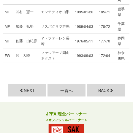
岩手
谷村 憲一
モンテディオ山形
MF
1995/01/26
185/71
県
千葉
加藤 弘堅
ザスパクサツ群馬
MF
1989/04/03
178/72
県
Ｖ・ファーレン長
静岡
佐藤 由紀彦
MF
1976/05/11
177/70
崎
県
ファジアーノ岡山
神奈
呉 大陸
FW
1993/09/03
172/64
ネクスト
川県
NEXT
一覧へ
BACK
JPFA 理念パートナー
＜オフィシャルパートナー＞