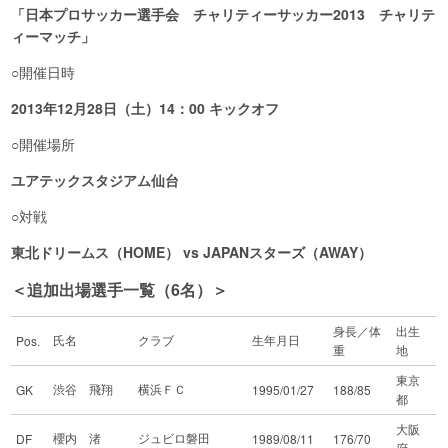
「日本プロサッカー選手会 チャリティーサッカー2013 チャリテ
ィーマッチ」
○開催日時
2013年12月28日（土）14：00 キックオフ
○開催場所
ユアテックスタジアム仙台
○対戦
東北ドリームス（HOME） vs JAPANスターズ（AWAY）
＜追加出場選手一覧（6名）＞
身長／体
出生
氏名
クラブ
生年月日
Pos.
重
地
東京
渋谷 飛翔
横浜ＦＣ
GK
1995/01/27
188/85
都
大阪
櫻内 渚
ジュビロ磐田
DF
1989/08/11
176/70
府