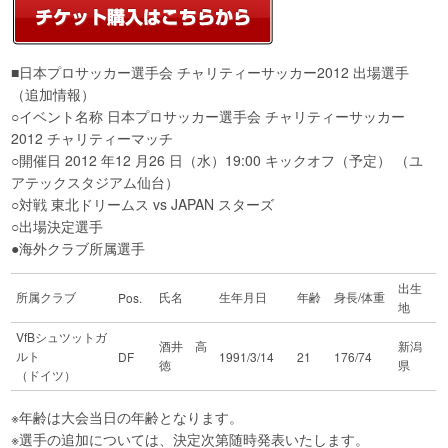
■日本プロサッカー選手会 チャリティーサッカー2012 出場選手
（追加情報）
○イベント名称 日本プロサッカー選手会 チャリティーサッカー
2012 チャリティーマッチ
○開催日 2012 年12 月26 日（水）19:00 キックオフ（予定） （ユ
アテックスタジアム仙台）
○対戦 東北ドリームス vs JAPAN スターズ
○出場決定選手
●海外クラブ所属選手
出生
所属クラブ
氏名
生年月日
年齢
身長/体重
Pos.
地
VfBシュツットガ
酒井 高
新潟
ルト
DF
1991/3/14
21
176/74
徳
県
（ドイツ）
※年齢は大会当日の年齢となります。
※選手の追加については、決定次第随時発表いたします。