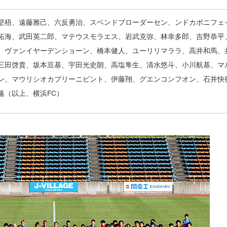
堅梧、遠藤雅己、六反勇治、スベンドブローダーセン、ンドカボニフェ
拓海、武田英二郎、マテウスモラエス、岩武克弥、林幸多郎、吉野恭平
、ヴァンイヤーデンショーン、橋本健人、ユーリリマララ、高井和馬、
三田啓貴、坂本亘基、宇田光史朗、高塩隼生、清水悠斗、小川航基、マ
ン、マウリシオカプリーニピント、伊藤翔、グエンコンフオン、石井快
遠（以上、横浜FC）