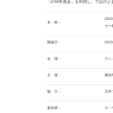
「J100年基金」を利用し、下記の
20
名 称：
カー
開催日：
202
会 場：
ナシ
主 催：
横浜
協 力：
日本
参加者：
小・