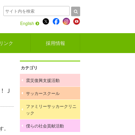
English
リンク
採用情報
カテゴリ
震災復興支援活動
う！Ｊ
サッカースクール
ファミリーサッカークリニ
ック
僕らの社会貢献活動
す。