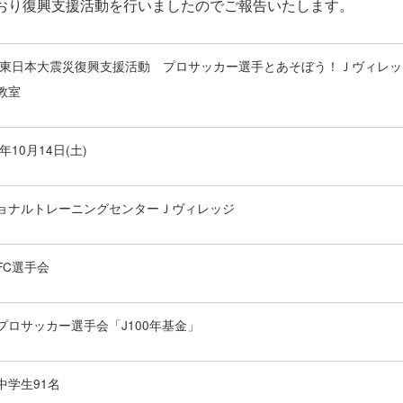
とおり復興支援活動を行いましたのでご報告いたします。
23東日本大震災復興支援活動 プロサッカー選手とあそぼう！Ｊヴィレ
教室
3年10月14日(土)
ョナルトレーニングセンターＪヴィレッジ
FC選手会
プロサッカー選手会「J100年基金」
中学生91名