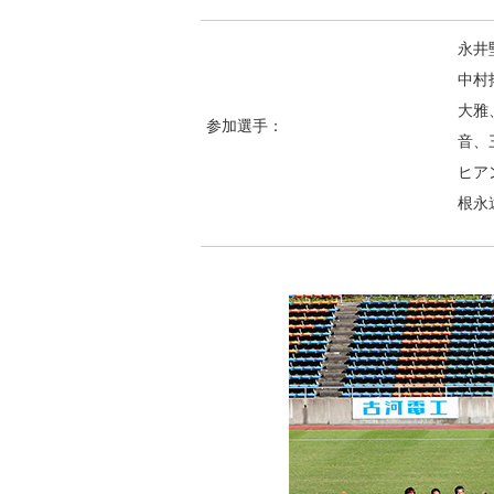
永井
中村
大雅
参加選手：
音、
ヒア
根永