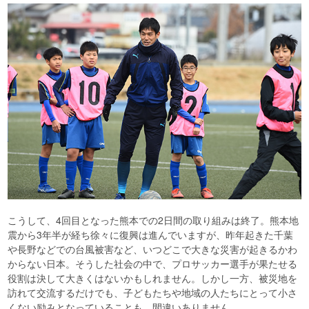
こうして、4回目となった熊本での2日間の取り組みは終了。熊本地
震から3年半が経ち徐々に復興は進んでいますが、昨年起きた千葉
や長野などでの台風被害など、いつどこで大きな災害が起きるかわ
からない日本。そうした社会の中で、プロサッカー選手が果たせる
役割は決して大きくはないかもしれません。しかし一方、被災地を
訪れて交流するだけでも、子どもたちや地域の人たちにとって小さ
くない励みとなっていることも、間違いありません。