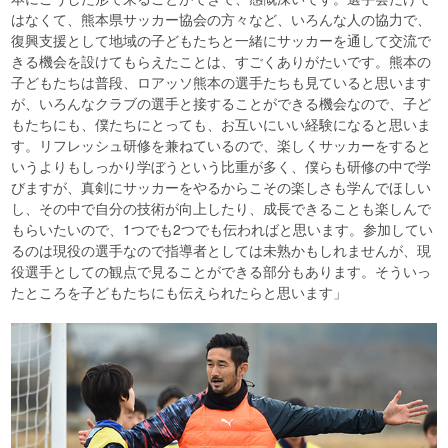
はなくて、熊本県サッカー協会の方々など、いろんな人の協力で、
復興支援として地域の子どもたちと一緒にサッカーを通して交流で
きる機会を設けてもらえたことは、すごくありがたいです。熊本の
子どもたちは普段、ロアッソ熊本の選手たちも見ていると思います
が、いろんなクラブの選手と接することができる機会なので、子ど
もたちにも、僕たちにとっても、お互いにいい経験になると思いま
す。リフレッシュ研修を兼ねているので、楽しくサッカーをすると
いうよりもしっかり学ぼうという比重が多く、僕らも研修の中で学
びますが、真剣にサッカーをやるからこその楽しさも学んでほしい
し、その中で自分の技術が向上したり、成長できることも楽しんで
もらいたいので、1つでも2つでも伝わればと思います。参加してい
るのは現役の選手なので指導者としては未熟かもしれませんが、現
役選手としての観点で見ることができる部分もあります。そういっ
たところを子どもたちにも伝えられたらと思います」