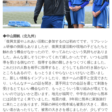
◆中山開帆（北九州）
「復興支援やふれあい活動に参加するのは初めてです。リフレッシ
ュ研修の側面もありましたが、復興支援活動や現地の子どもたちと
触れ合う機会がなかったので、やってみたいという気持ちがありま
した。みんな楽しそうにやってくれて嬉しかったです。いつもは指
導を受ける側なので、指導する側の難しさをつくづく感じました。
これだけの人数を相手に指導すると、どうしても目の行き届かない
ところもあるので、もっとうまくやらないといけないと思いまし
た。新しい情報をインプットしたり、他チームの選手と交流できた
り、いろんなチームの話を聞き、選手同士での会話を通じて刺激を
受けるとてもいい機会なので、もっとこういう取り組みが増えても
いいのではないかと思います。地元が福岡で、中学生の頃から熊本
には試合でよく来ていました。地震の後、3年前に熊本に家族旅行
に来たことがあります。阿蘇の神社や熊本城も被害が大きく、通れ
ない道があったりして、被害の大きさを感じましたが、少しずつで