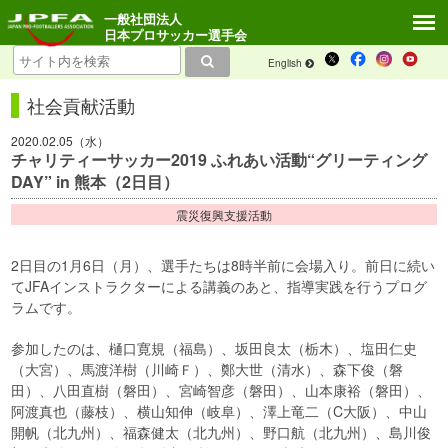
一般社団法人
日本プロサッカー選手会
English
社会貢献活動
2020.02.05（水）
チャリティーサッカー2019 ふれあい活動“グリーティング
DAY” in 熊本（2日目）
震災復興支援活動
2日目の1月6日（月）、選手たちは8時半前に会場入り。前日に続い
てJFAインストラクターによる講義のあと、指導実践を行うプログ
ラムです。
参加したのは、樋口寛規（福島）、坂田良太（栃木）、塩田仁史
（大宮）、馬渡洋樹（川崎Ｆ）、鄭大世（清水）、森下俊（磐
田）、八田直樹（磐田）、宮崎智彦（磐田）、山本康裕（磐田）、
阿渡真也（藤枝）、横山知伸（岐阜）、澤上竜二（C大阪）、中山
開帆（北九州）、福森健太（北九州）、野口航（北九州）、島川俊