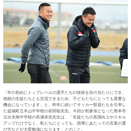
「年の初めにトップレベルの選手たちの技術を目の当たりにでき、
他校の生徒たちとも交流できるため、子どもたちにとっても貴重な
機会になっています」と、昨年に続いてサッカー部員たちを引率し
た益城町立木山中学校の岩田聡先生。今回が初参加となった熊本市
立出水南中学校の長浦卓也先生は、「生徒たちの意識向上やスキル
アップだけでなく、私たちにとっても、指導にあたっての言葉の選
び方などが大変勉強になります」とのこと。