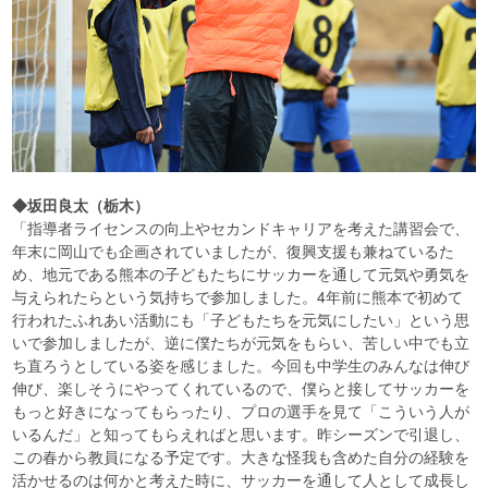
◆坂田良太（栃木）
「指導者ライセンスの向上やセカンドキャリアを考えた講習会で、
年末に岡山でも企画されていましたが、復興支援も兼ねているた
め、地元である熊本の子どもたちにサッカーを通して元気や勇気を
与えられたらという気持ちで参加しました。4年前に熊本で初めて
行われたふれあい活動にも「子どもたちを元気にしたい」という思
いで参加しましたが、逆に僕たちが元気をもらい、苦しい中でも立
ち直ろうとしている姿を感じました。今回も中学生のみんなは伸び
伸び、楽しそうにやってくれているので、僕らと接してサッカーを
もっと好きになってもらったり、プロの選手を見て「こういう人が
いるんだ」と知ってもらえればと思います。昨シーズンで引退し、
この春から教員になる予定です。大きな怪我も含めた自分の経験を
活かせるのは何かと考えた時に、サッカーを通して人として成長し