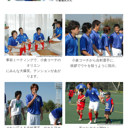
事前ミーティングで、小倉コーチの
小倉コーチから吉村選手に、
オリエン
挨拶でウケを狙うように指示。
にみんな大爆笑。テンションがあが
ります。
それに応える吉村選手。ウケを決め
手つなぎオニ開始！