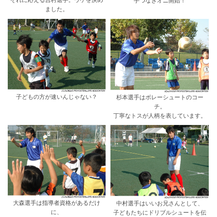
ました。
子どもの方が速いんじゃない？
杉本選手はボレーシュートのコー
チ。
丁寧なトスが人柄を表しています。
大森選手は指導者資格があるだけ
中村選手はいいお兄さんとして、
に、
子どもたちにドリブルシュートを伝