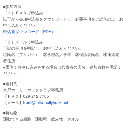
■参加方法
［１］ＦＡＸで申込み
以下から参加申込書をダウンロードし、必要事項をご記入の上、お
申し込みください。
申込書ダウンロード（PDF）
［２］メールで申込み
下記の事項を明記し、お申し込みください。
①氏名（フリガナ） ②学校名／学年 ③保護者氏名 ④連絡先
⑤住所
※団体でお申し込みをする場合は代表者の氏名、参加者数を明記く
ださい。
■送付先
水戸ホーリーホッククラブ事務所
【ＦＡＸ】029-212-7705
【メール】
front@mito-hollyhock.net
■持ち物
運動できる服装、運動靴、飲み物、タオル