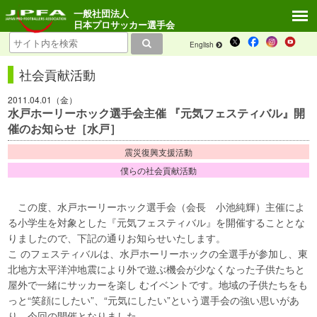
一般社団法人
日本プロサッカー選手会
English
社会貢献活動
2011.04.01（金）
水戸ホーリーホック選手会主催 『元気フェスティバル』開
催のお知らせ［水戸］
震災復興支援活動
僕らの社会貢献活動
この度、水戸ホーリーホック選手会（会長 小池純輝）主催によ
る小学生を対象とした『元気フェスティバル』を開催することとな
りましたので、下記の通りお知らせいたします。
こ のフェスティバルは、水戸ホーリーホックの全選手が参加し、東
北地方太平洋沖地震により外で遊ぶ機会が少なくなった子供たちと
屋外で一緒にサッカーを楽し むイベントです。地域の子供たちをも
っと“笑顔にしたい”、“元気にしたい”という選手会の強い思いがあ
り、今回の開催となりました。