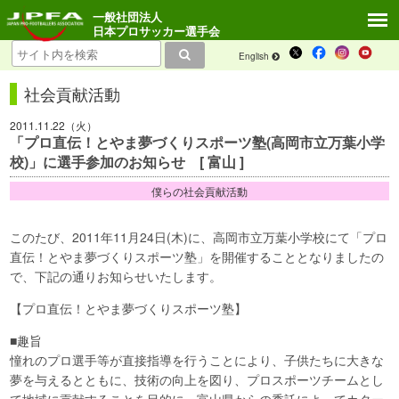
一般社団法人
日本プロサッカー選手会
English
社会貢献活動
2011.11.22（火）
「プロ直伝！とやま夢づくりスポーツ塾(高岡市立万葉小学
校)」に選手参加のお知らせ [ 富山 ]
僕らの社会貢献活動
このたび、2011年11月24日(木)に、高岡市立万葉小学校にて「プロ
直伝！とやま夢づくりスポーツ塾」を開催することとなりましたの
で、下記の通りお知らせいたします。
【プロ直伝！とやま夢づくりスポーツ塾】
■趣旨
憧れのプロ選手等が直接指導を行うことにより、子供たちに大きな
夢を与えるとともに、技術の向上を図り、プロスポーツチームとし
て地域に貢献することを目的に、富山県からの委託によってカター