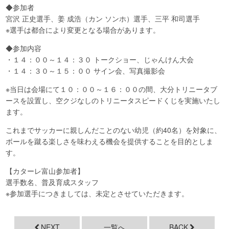
◆参加者
宮沢 正史選手、姜 成浩（カン ソンホ）選手、三平 和司選手
※選手は都合により変更となる場合があります。
◆参加内容
・１４：００～１４：３０ トークショー、じゃんけん大会
・１４：３０～１５：００ サイン会、写真撮影会
※当日は会場にて１０：００～１６：００の間、大分トリニータブ
ースを設置し、空クジなしのトリニータスピードくじを実施いたし
ます。
これまでサッカーに親しんだことのない幼児（約40名）を対象に、
ボールを蹴る楽しさを味わえる機会を提供することを目的としま
す。
【カターレ富山参加者】
選手数名、普及育成スタッフ
※参加選手につきましては、未定とさせていただきます。
NEXT
一覧へ
BACK