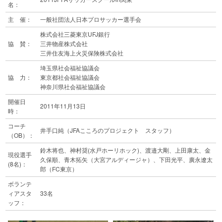
名：
主 催：
一般社団法人日本プロサッカー選手会
株式会社三菱東京UFJ銀行
協 賛：
三井物産株式会社
三井住友海上火災保険株式会社
埼玉県社会福祉協議会
協 力：
東京都社会福祉協議会
神奈川県社会福祉協議会
開催日
2011年11月13日
時：
コーチ
井手口純（JFAこころのプロジェクト スタッフ）
（OB）：
鈴木将也、神村奨(水戸ホーリホック)、渡邉大剛、上田康太、金
現役選手
久保順、青木拓矢（大宮アルディージャ）、下田光平、廣永遼太
(8名)：
郎（FC東京）
ボランテ
ィアスタ
33名
ッフ：