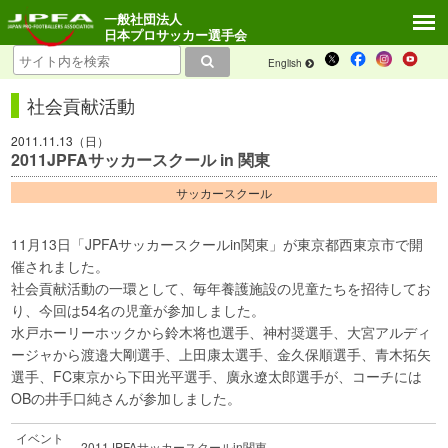
一般社団法人
日本プロサッカー選手会
English
社会貢献活動
2011.11.13（日）
2011JPFAサッカースクール in 関東
サッカースクール
11月13日「JPFAサッカースクールin関東」が東京都西東京市で開
催されました。
社会貢献活動の一環として、毎年養護施設の児童たちを招待してお
り、今回は54名の児童が参加しました。
水戸ホーリーホックから鈴木将也選手、神村奨選手、大宮アルディ
ージャから渡邉大剛選手、上田康太選手、金久保順選手、青木拓矢
選手、FC東京から下田光平選手、廣永遼太郎選手が、コーチには
OBの井手口純さんが参加しました。
イベント
2011JPFAサッカースクールin関東