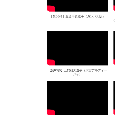
【第66弾】渡邉千真選手（ガンバ大阪）
【第63弾】三門雄大選手（大宮アルディー
ジャ）