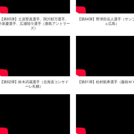
【第65弾】土居聖真選手、関川郁万選手、
【第64弾】野津田岳人選手（サン
小泉慶選手、広瀬陸斗選手（鹿島アントラー
ェ広島）
ズ）
【第62弾】鈴木武蔵選手（北海道コンサド
【第61弾】松村航希選手（藤枝Ｍ
ーレ札幌）