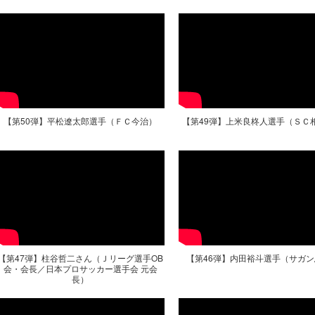
【第50弾】平松遼太郎選手（ＦＣ今治）
【第49弾】上米良柊人選手（ＳＣ
【第47弾】柱谷哲二さん（Ｊリーグ選手OB
【第46弾】内田裕斗選手（サガ
会・会長／日本プロサッカー選手会 元会
長）