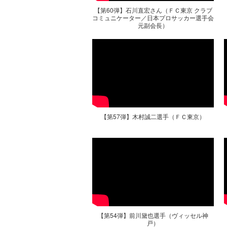
【第60弾】石川直宏さん（ＦＣ東京 クラブ
コミュニケーター／日本プロサッカー選手会
元副会長）
【第57弾】木村誠二選手（ＦＣ東京）
【第54弾】前川黛也選手（ヴィッセル神
戸）