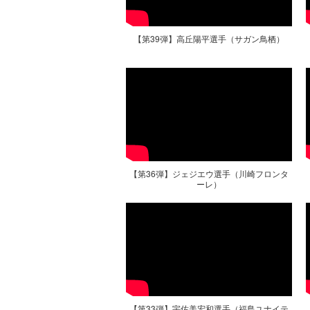
【第39弾】高丘陽平選手（サガン鳥栖）
【第36弾】ジェジエウ選手（川崎フロンタ
ーレ）
【第33弾】宇佐美宏和選手（福島ユナイテ