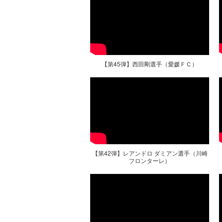
【第45弾】西田剛選手（愛媛ＦＣ）
【第42弾】レアンドロ ダミアン選手（川崎
フロンターレ）