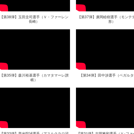
【第38弾】玉田圭司選手（Ｖ・ファーレン
【第37弾】廣岡睦樹選手（モンテ
長崎）
形）
【第35弾】森川裕基選手（カマタマーレ讃
【第34弾】田中渉選手（ベガル
岐）
【第32弾】普光院誠選手（アスルクラロ沼
【第31弾】吉岡雅和選手（Ｖ･ファ