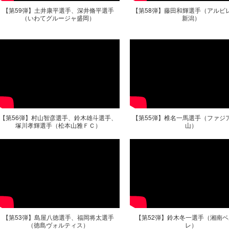
【第59弾】土井康平選手、深井脩平選手
【第58弾】藤田和輝選手（アルビ
（いわてグルージャ盛岡）
新潟）
【第56弾】村山智彦選手、鈴木雄斗選手、
【第55弾】椎名一馬選手（ファジ
塚川孝輝選手（松本山雅ＦＣ）
山）
【第53弾】島屋八徳選手、福岡将太選手
【第52弾】鈴木冬一選手（湘南
（徳島ヴォルティス）
レ）