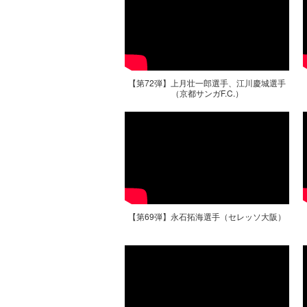
【第72弾】上月壮一郎選手、江川慶城選手
（京都サンガF.C.）
【第69弾】永石拓海選手（セレッソ大阪）