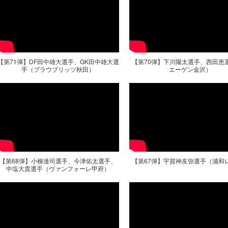
【第71弾】DF田中雄大選手、GK田中雄大選
【第70弾】下川陽太選手、西田恵
手（ブラウブリッツ秋田）
エーゲン金沢）
【第68弾】小柳達司選手、今津佑太選手、
【第67弾】宇賀神友弥選手（浦和
中塩大貴選手（ヴァンフォーレ甲府）