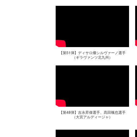
【第51弾】ディサロ燦シルヴァーノ選手
（ギラヴァンツ北九州）
【第48弾】吉永昇偉選手、髙田颯也選手
（大宮アルディージャ）